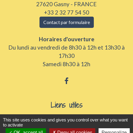
27620 Gasny - FRANCE
+33 2 32 77 54 50
Contact par formulaire
Horaires d'ouverture
Du lundi au vendredi de 8h30 à 12h et 13h30 à
17h30
Samedi 8h30 à 12h
Liens utiles
Seine Normandie Agglomération
This site uses cookies and gives you control over what you want
to activate
Office de tourisme
OK, accept all
Deny all cookies
Personalize