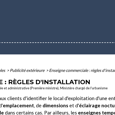
ales
>
Publicité extérieure
>
Enseigne commerciale : règles d'instal
 : RÈGLES D'INSTALLATION
ale et administrative (Première ministre), Ministère chargé de l'urbanisme
x clients d'identifier le local d'exploitation d'une en
d'
emplacement
, de
dimensions
et d'
éclairage noct
le
dans certains cas. Par ailleurs, les
enseignes temp