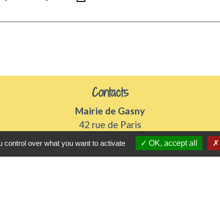
Contacts
Mairie de Gasny
42 rue de Paris
27620 Gasny - FRANCE
 control over what you want to activate
OK, accept all
+33 2 32 77 54 50
Contact par formulaire
Horaires d'ouverture
Du lundi au vendredi de 8h30 à 12h et 13h30 à 17h3