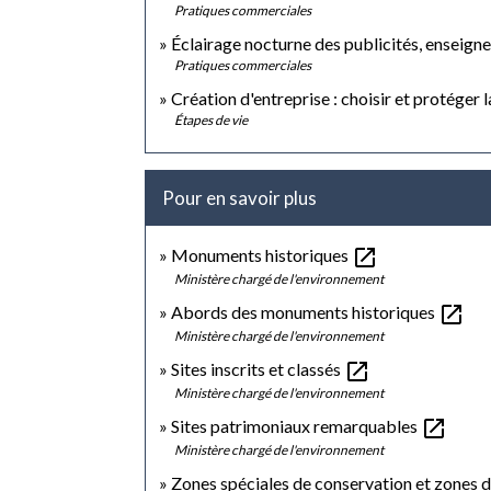
Pratiques commerciales
Éclairage nocturne des publicités, enseign
Pratiques commerciales
Création d'entreprise : choisir et protéger 
Étapes de vie
Pour en savoir plus
open_in_new
Monuments historiques
Ministère chargé de l'environnement
open_in_new
Abords des monuments historiques
Ministère chargé de l'environnement
open_in_new
Sites inscrits et classés
Ministère chargé de l'environnement
open_in_new
Sites patrimoniaux remarquables
Ministère chargé de l'environnement
Zones spéciales de conservation et zones 