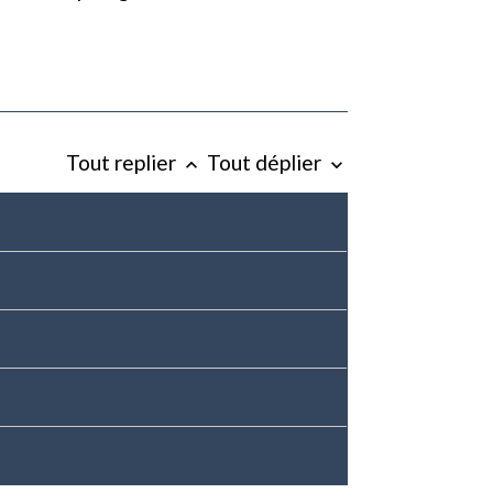
Tout replier
Tout déplier
keyboard_arrow_up
keyboard_arrow_down