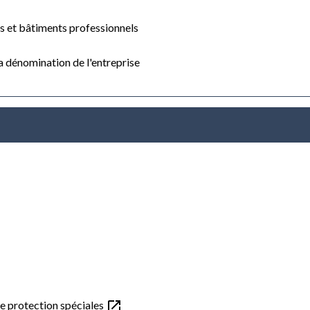
es et bâtiments professionnels
la dénomination de l'entreprise
open_in_new
de protection spéciales