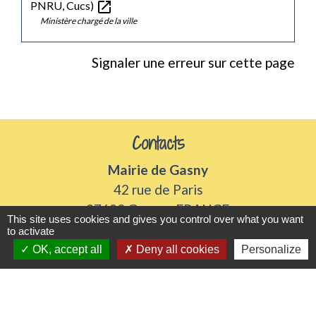
open_in_new
PNRU, Cucs)
Ministère chargé de la ville
Signaler une erreur sur cette page
Contacts
Mairie de Gasny
42 rue de Paris
27620 Gasny - FRANCE
This site uses cookies and gives you control over what you want
+33 2 32 77 54 50
to activate
OK, accept all
Deny all cookies
Personalize
Contact par formulaire
Horaires d'ouverture
Du lundi au vendredi de 8h30 à 12h et 13h30 à