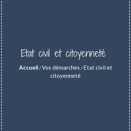
Etat civil et citoyenneté
Accueil
Vos démarches
Etat civil et
/
/
citoyenneté