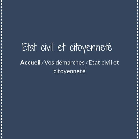
Etat civil et citoyenneté
Accueil
Vos démarches
Etat civil et
/
/
citoyenneté