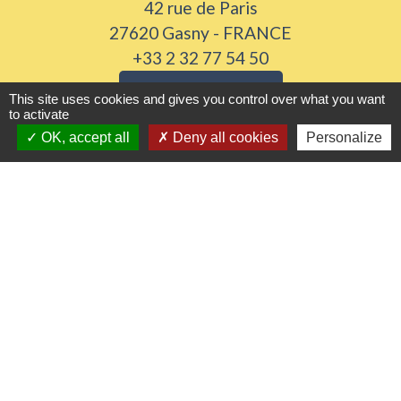
42 rue de Paris
27620 Gasny - FRANCE
+33 2 32 77 54 50
Contact par formulaire
This site uses cookies and gives you control over what you want
to activate
Horaires d'ouverture
OK, accept all
Deny all cookies
Personalize
Du lundi au vendredi de 8h30 à 12h et 13h30 à
17h30
Samedi 8h30 à 12h
Liens utiles
Seine Normandie Agglomération