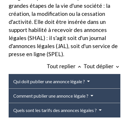
grandes étapes de la vie d'une société : la
création, la modification ou la cessation
d'activité. Elle doit être insérée dans un
support habilité à recevoir des annonces
légales (SHAL) : il s'agit soit d'un journal
d'annonces légales (JAL), soit d'un service de
presse en ligne (SPEL).
Tout replier
Tout déplier
keyboard_arrow_up
keyboard_arrow_down
Qui doit publier une annonce légale ?
Comment publier une annonce légale ?
Quels sont les tarifs des annonces légales ?