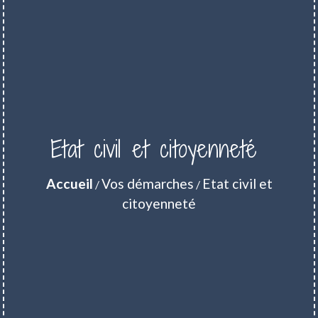
Etat civil et citoyenneté
Accueil
Vos démarches
Etat civil et
/
/
citoyenneté