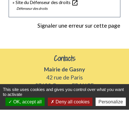
open_in_new
Site du Défenseur des droits
Défenseur des droits
Signaler une erreur sur cette page
Contacts
Mairie de Gasny
42 rue de Paris
27620 Gasny - FRANCE
This site uses cookies and gives you control over what you want
+33 2 32 77 54 50
to activate
OK, accept all
Deny all cookies
Personalize
Contact par formulaire
Horaires d'ouverture
Du lundi au vendredi de 8h30 à 12h et 13h30 à