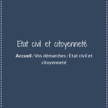
Etat civil et citoyenneté
Accueil
Vos démarches
Etat civil et
/
/
citoyenneté