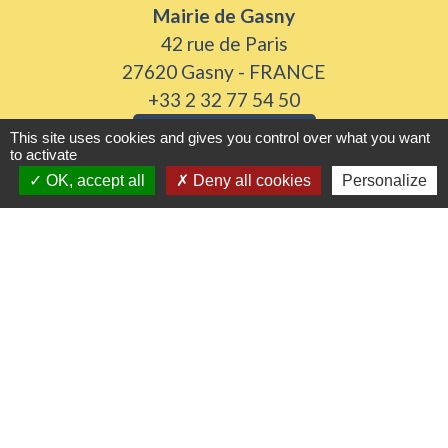
Mairie de Gasny
42 rue de Paris
27620 Gasny - FRANCE
+33 2 32 77 54 50
Contact par formulaire
This site uses cookies and gives you control over what you want
to activate
OK, accept all
Deny all cookies
Personalize
Horaires d'ouverture
Du lundi au vendredi de 8h30 à 12h et 13h30 à
17h30
Samedi 8h30 à 12h
Liens utiles