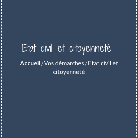
Etat civil et citoyenneté
Accueil
Vos démarches
Etat civil et
/
/
citoyenneté