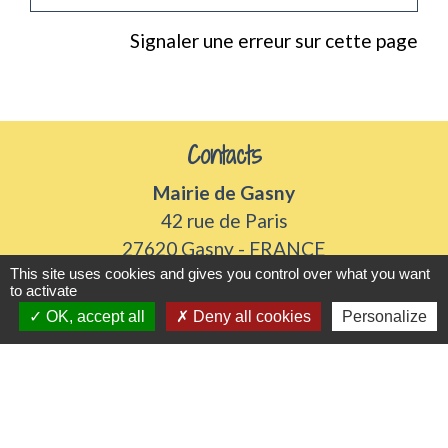
Signaler une erreur sur cette page
Contacts
Mairie de Gasny
42 rue de Paris
27620 Gasny - FRANCE
This site uses cookies and gives you control over what you want
+33 2 32 77 54 50
to activate
Contact par formulaire
OK, accept all
Deny all cookies
Personalize
Horaires d'ouverture
Du lundi au vendredi de 8h30 à 12h et 13h30 à
17h30