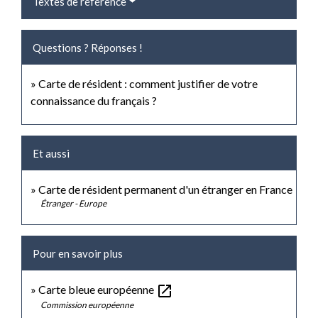
Textes de référence
Questions ? Réponses !
Carte de résident : comment justifier de votre
connaissance du français ?
Et aussi
Carte de résident permanent d'un étranger en France
Étranger - Europe
Pour en savoir plus
open_in_new
Carte bleue européenne
Commission européenne