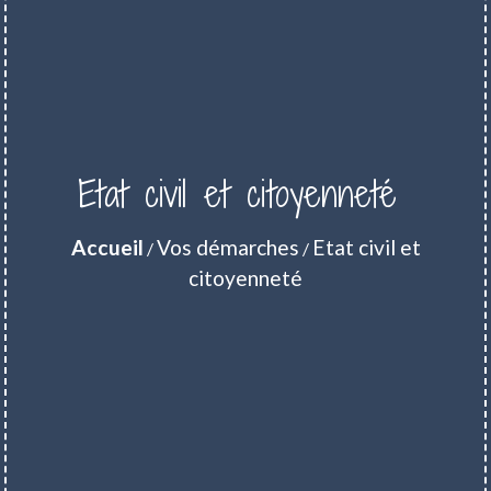
Etat civil et citoyenneté
Accueil
Vos démarches
Etat civil et
/
/
citoyenneté