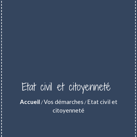
Etat civil et citoyenneté
Accueil
Vos démarches
Etat civil et
/
/
citoyenneté