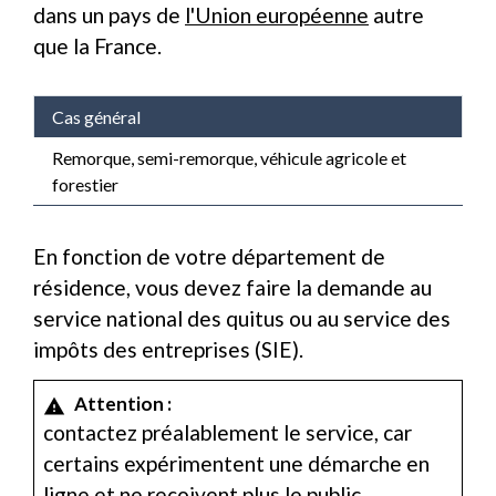
dans un pays de
l'Union européenne
autre
que la France.
Cas général
Remorque, semi-remorque, véhicule agricole et
forestier
En fonction de votre département de
résidence, vous devez faire la demande au
service national des quitus ou au service des
impôts des entreprises (SIE).
Attention :
warning
contactez préalablement le service, car
certains expérimentent une démarche en
ligne et ne reçoivent plus le public.