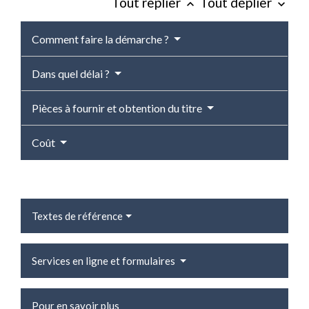
Tout replier
Tout déplier
keyboard_arrow_up
keyboard_arrow_down
Comment faire la démarche ?
Dans quel délai ?
Pièces à fournir et obtention du titre
Coût
Textes de référence
Services en ligne et formulaires
Pour en savoir plus