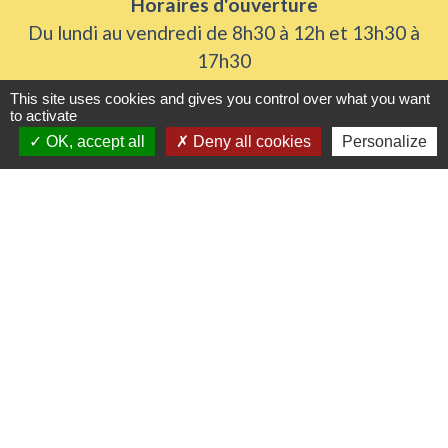
Horaires d'ouverture
Du lundi au vendredi de 8h30 à 12h et 13h30 à
17h30
Samedi 8h30 à 12h
This site uses cookies and gives you control over what you want
to activate
OK, accept all
Deny all cookies
Personalize
Liens utiles
Seine Normandie Agglomération
Office de tourisme
ADEME - Simulateurs de nos gestes climats
Département de l'Eure
Logements séniors
Mentions légales
-
Politique de confidentialité
-