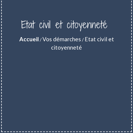
Etat civil et citoyenneté
Accueil
Vos démarches
Etat civil et
/
/
citoyenneté