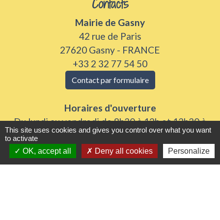
Contacts
Mairie de Gasny
42 rue de Paris
27620 Gasny - FRANCE
+33 2 32 77 54 50
Contact par formulaire
Horaires d'ouverture
Du lundi au vendredi de 8h30 à 12h et 13h30 à
This site uses cookies and gives you control over what you want
17h30
to activate
Samedi 8h30 à 12h
OK, accept all
Deny all cookies
Personalize
Liens utiles