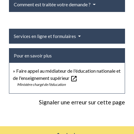
Comment est traitée votre demande ?
Services en ligne et formulaires
Pour en savoir plus
Faire appel au médiateur de l'éducation nationale et
open_in_new
de l'enseignement supérieur
Ministère chargé de l'éducation
Signaler une erreur sur cette page