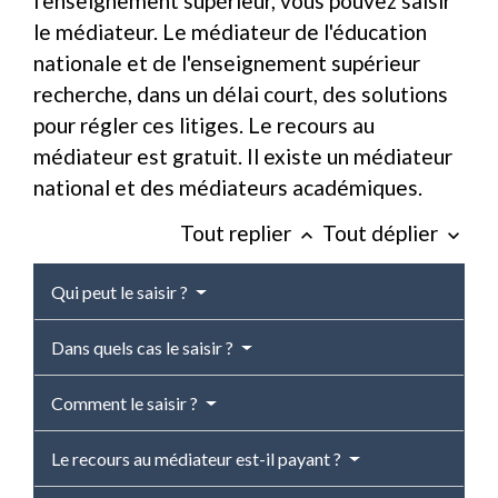
l'enseignement supérieur, vous pouvez saisir
le médiateur. Le médiateur de l'éducation
nationale et de l'enseignement supérieur
recherche, dans un délai court, des solutions
pour régler ces litiges. Le recours au
médiateur est gratuit. Il existe un médiateur
national et des médiateurs académiques.
Tout replier
Tout déplier
keyboard_arrow_up
keyboard_arrow_down
Qui peut le saisir ?
Dans quels cas le saisir ?
Comment le saisir ?
Le recours au médiateur est-il payant ?