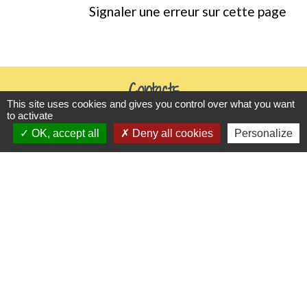
Signaler une erreur sur cette page
Contacts
This site uses cookies and gives you control over what you want
Mairie de Gasny
to activate
42 rue de Paris
OK, accept all
Deny all cookies
Personalize
27620 Gasny - FRANCE
+33 2 32 77 54 50
Contact par formulaire
Horaires d'ouverture
Du lundi au vendredi de 8h30 à 12h et 13h30 à
17h30
Samedi 8h30 à 12h