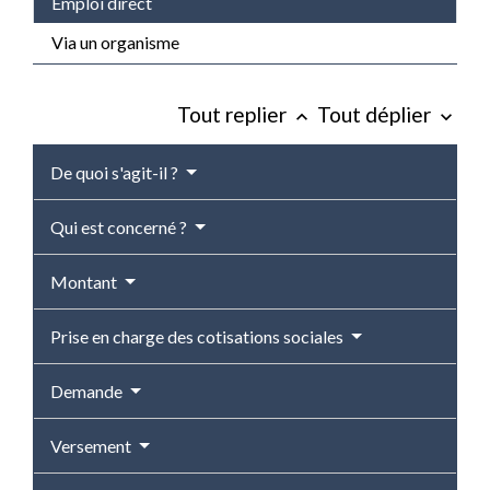
Emploi direct
Via un organisme
Tout replier
Tout déplier
keyboard_arrow_up
keyboard_arrow_down
De quoi s'agit-il ?
Qui est concerné ?
Montant
Prise en charge des cotisations sociales
Demande
Versement