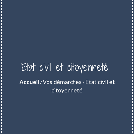
Etat civil et citoyenneté
Accueil
Vos démarches
Etat civil et
/
/
citoyenneté