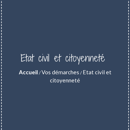
Etat civil et citoyenneté
Accueil
Vos démarches
Etat civil et
/
/
citoyenneté