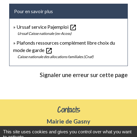
Pour en savoir plus
open_in_new
Urssaf service Pajemploi
Urssaf Caisse nationale (ex-Acoss)
Plafonds ressources complément libre choix du
open_in_new
mode de garde
Caisse nationale des allocations familiales (Cnaf)
Signaler une erreur sur cette page
Contacts
Mairie de Gasny
42 rue de Paris
This site uses cookies and gives you control over what you want
to activate