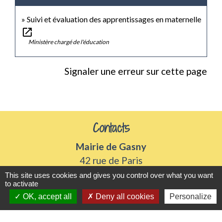
Suivi et évaluation des apprentissages en maternelle
open_in_new
Ministère chargé de l'éducation
Signaler une erreur sur cette page
Contacts
Mairie de Gasny
42 rue de Paris
27620 Gasny - FRANCE
This site uses cookies and gives you control over what you want
to activate
+33 2 32 77 54 50
OK, accept all
Deny all cookies
Personalize
Contact par formulaire