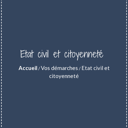
Etat civil et citoyenneté
Accueil
Vos démarches
Etat civil et
/
/
citoyenneté