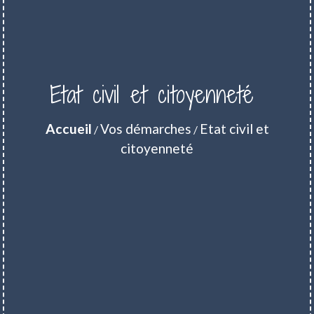
Etat civil et citoyenneté
Accueil
Vos démarches
Etat civil et
/
/
citoyenneté