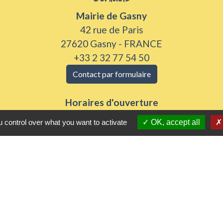
Mairie de Gasny
42 rue de Paris
27620 Gasny - FRANCE
+33 2 32 77 54 50
Contact par formulaire
Horaires d'ouverture
Du lundi au vendredi de 8h30 à 12h et 13h30 à 17h3
 control over what you want to activate
OK, accept all
Samedi 8h30 à 12h
iens utiles
 Agglomération