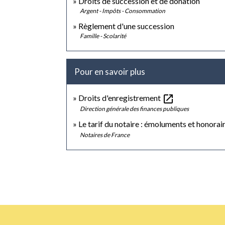
Droits de succession et de donation
Argent - Impôts - Consommation
Règlement d'une succession
Famille - Scolarité
Pour en savoir plus
open_in_new
Droits d'enregistrement
Direction générale des finances publiques
Le tarif du notaire : émoluments et honorai
Notaires de France