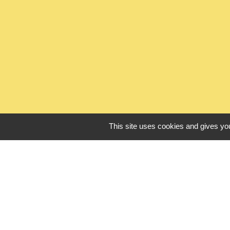
This site uses cookies and gives you
L
Seine Normandie