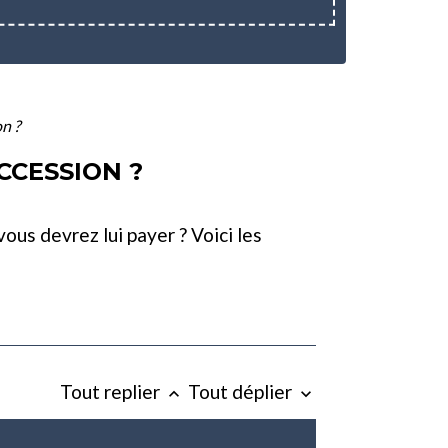
on ?
CCESSION ?
ous devrez lui payer ? Voici les
Tout replier
Tout déplier
keyboard_arrow_up
keyboard_arrow_down