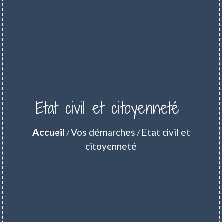
Etat civil et citoyenneté
Accueil
Vos démarches
Etat civil et
/
/
citoyenneté