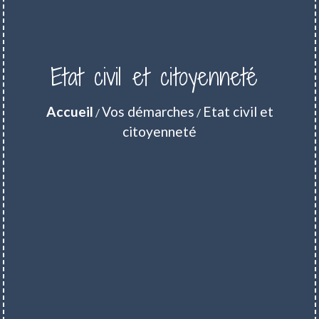
Etat civil et citoyenneté
Accueil
Vos démarches
Etat civil et
/
/
citoyenneté