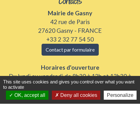
Contacts
Mairie de Gasny
42 rue de Paris
27620 Gasny - FRANCE
+33 2 32 77 54 50
Contact par formulaire
Horaires d'ouverture
Du lundi au vendredi de 8h30 à 12h et 13h30 à
This site uses cookies and gives you control over what you want
17h30
to activate
Samedi 8h30 à 12h
OK, accept all
Deny all cookies
Personalize
Liens utiles