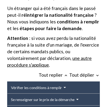
Un étranger qui a été français dans le passé
peut-il
réintégrer la nationalité française
?
Nous vous indiquons les
conditions à remplir
et les
étapes pour faire la demande
.
Attention
: si vous avez perdu la nationalité
française à la suite d'un mariage, de l'exercice
de certains mandats publics, ou
volontairement par déclaration,
une autre
procédure s'applique
.
Tout replier
Tout déplier
keyboard_arrow_up
keyboard_arrow_down
Vérifier les conditions à remplir
Se renseigner sur le prix de la démarche