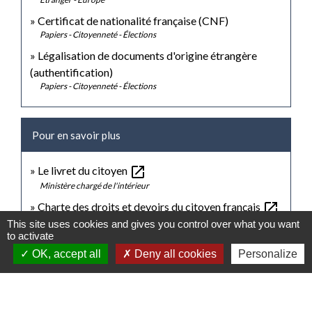
Certificat de nationalité française (CNF)
Papiers - Citoyenneté - Élections
Légalisation de documents d'origine étrangère
(authentification)
Papiers - Citoyenneté - Élections
Pour en savoir plus
open_in_new
Le livret du citoyen
Ministère chargé de l'intérieur
open_in_new
Charte des droits et devoirs du citoyen français
Ministère chargé de l'intérieur
This site uses cookies and gives you control over what you want
to activate
open_in_new
État civil et nationalité française
OK, accept all
Deny all cookies
Personalize
Ministère chargé de l'Europe et des affaires étrangères
Compétence du tribunal administratif de Nantes en
open_in_new
matière de naturalisation
Tribunal administratif de Nantes