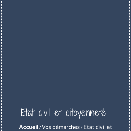
Etat civil et citoyenneté
Accueil
Vos démarches
Etat civil et
/
/